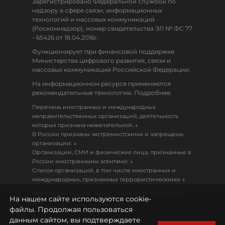
Зарегистрировано Федеральной службой по
надзору в сфере связи, информационных
технологий и массовых коммуникаций
(Роскомнадзор), номер свидетельства ЭЛ № ФС 77
- 65426 от 18.04.2016г.
Функционирует при финансовой поддержке
Министерства цифрового развития, связи и
массовых коммуникаций Российской Федерации.
На информационном ресурсе применяются
рекомендательные технологии. Подробнее.
Перечень иностранных и международных
неправительственных организаций, деятельность
↓
которых признана нежелательной:
В России признаны экстремистскими и запрещены
↓
организации:
Организации, СМИ и физические лица, признанные в
↓
России иностранными агентами:
Список организаций, в том числе иностранных и
↓
международных, признанных террористическими
Настоящий ресурс может содержать материалы
На нашем сайте используются cookie-
18+
файлы. Продолжая пользоваться
данным сайтом, вы подтверждаете
Политика конфиденциальности