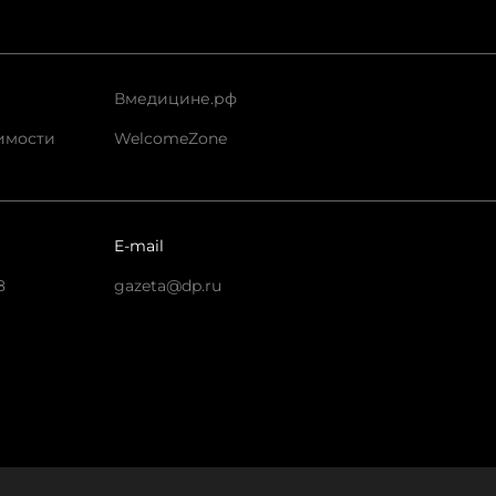
Вмедицине.рф
имости
WelcomeZone
E-mail
8
gazeta@dp.ru