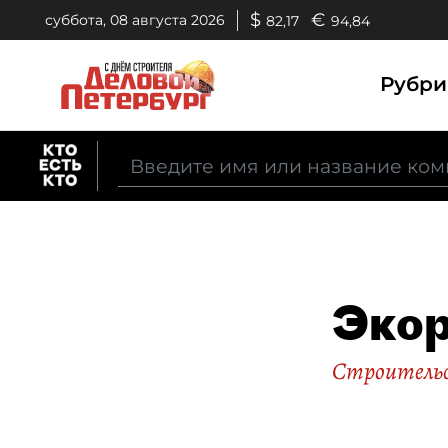
$
€
суббота, 08 августа 2026
82,17
94,84
Рубр
Эко
Строительс