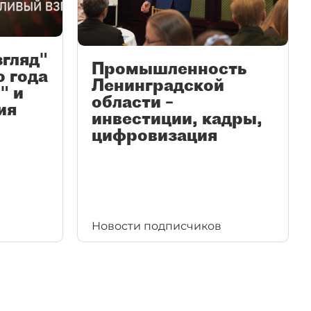
згляд"
Промышленность
ю года
Ленинградской
" и
области –
ия
инвестиции, кадры,
цифровизация
Новости подписчиков