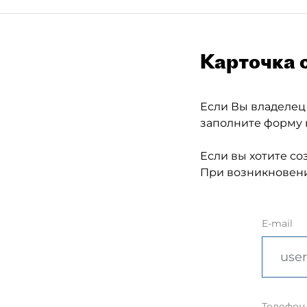
Карточка 
Если Вы владелец
заполните форму 
Если вы хотите со
При возникновени
E-mail
Телефон