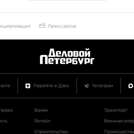
пециализации
Пресс-досье
акте
Перейти в Дзен
Телеграм
право
Банки
Транспорт
сть
Ретейл
Военная опе
Строительство
Происшеств