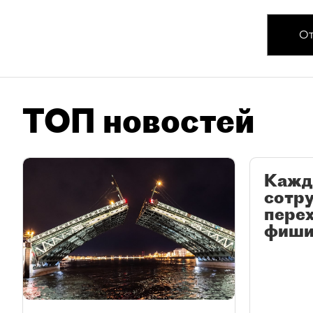
От
ТОП новостей
Кажд
сотр
перех
фиши