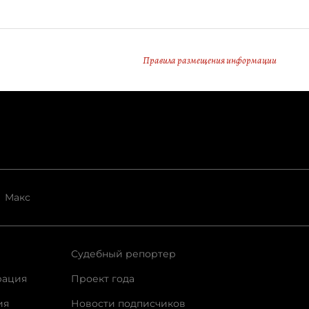
Правила размещения информации
Макс
Судебный репортер
рация
Проект года
ия
Новости подписчиков