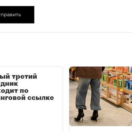
править
ый третий
удник
одит по
нговой ссылке