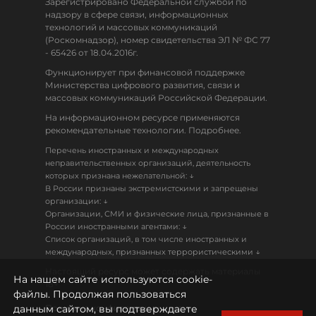
Зарегистрировано Федеральной службой по
надзору в сфере связи, информационных
технологий и массовых коммуникаций
(Роскомнадзор), номер свидетельства ЭЛ № ФС 77
- 65426 от 18.04.2016г.
Функционирует при финансовой поддержке
Министерства цифрового развития, связи и
массовых коммуникаций Российской Федерации.
На информационном ресурсе применяются
рекомендательные технологии. Подробнее.
Перечень иностранных и международных
неправительственных организаций, деятельность
↓
которых признана нежелательной:
В России признаны экстремистскими и запрещены
↓
организации:
Организации, СМИ и физические лица, признанные в
↓
России иностранными агентами:
Список организаций, в том числе иностранных и
↓
международных, признанных террористическими
Настоящий ресурс может содержать материалы
На нашем сайте используются cookie-
18+
файлы. Продолжая пользоваться
данным сайтом, вы подтверждаете
Политика конфиденциальности