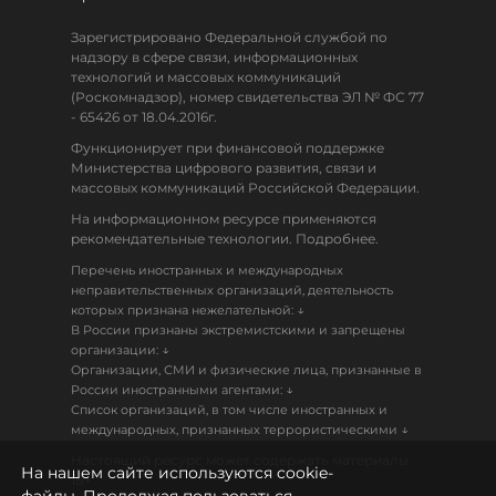
Зарегистрировано Федеральной службой по
надзору в сфере связи, информационных
технологий и массовых коммуникаций
(Роскомнадзор), номер свидетельства ЭЛ № ФС 77
- 65426 от 18.04.2016г.
Функционирует при финансовой поддержке
Министерства цифрового развития, связи и
массовых коммуникаций Российской Федерации.
На информационном ресурсе применяются
рекомендательные технологии. Подробнее.
Перечень иностранных и международных
неправительственных организаций, деятельность
↓
которых признана нежелательной:
В России признаны экстремистскими и запрещены
↓
организации:
Организации, СМИ и физические лица, признанные в
↓
России иностранными агентами:
Список организаций, в том числе иностранных и
↓
международных, признанных террористическими
Настоящий ресурс может содержать материалы
На нашем сайте используются cookie-
18+