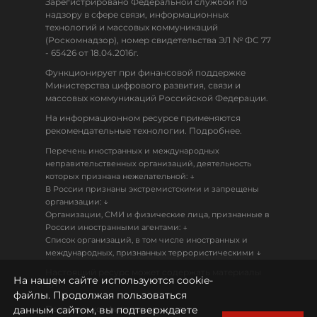
Зарегистрировано Федеральной службой по
надзору в сфере связи, информационных
технологий и массовых коммуникаций
(Роскомнадзор), номер свидетельства ЭЛ № ФС 77
- 65426 от 18.04.2016г.
Функционирует при финансовой поддержке
Министерства цифрового развития, связи и
массовых коммуникаций Российской Федерации.
На информационном ресурсе применяются
рекомендательные технологии. Подробнее.
Перечень иностранных и международных
неправительственных организаций, деятельность
↓
которых признана нежелательной:
В России признаны экстремистскими и запрещены
↓
организации:
Организации, СМИ и физические лица, признанные в
↓
России иностранными агентами:
Список организаций, в том числе иностранных и
↓
международных, признанных террористическими
Настоящий ресурс может содержать материалы
На нашем сайте используются cookie-
18+
файлы. Продолжая пользоваться
данным сайтом, вы подтверждаете
Политика конфиденциальности