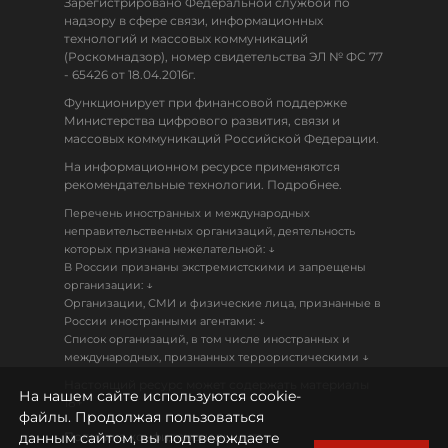
Зарегистрировано Федеральной службой по
надзору в сфере связи, информационных
технологий и массовых коммуникаций
(Роскомнадзор), номер свидетельства ЭЛ № ФС 77
- 65426 от 18.04.2016г.
Функционирует при финансовой поддержке
Министерства цифрового развития, связи и
массовых коммуникаций Российской Федерации.
На информационном ресурсе применяются
рекомендательные технологии. Подробнее.
Перечень иностранных и международных
неправительственных организаций, деятельность
↓
которых признана нежелательной:
В России признаны экстремистскими и запрещены
↓
организации:
Организации, СМИ и физические лица, признанные в
↓
России иностранными агентами:
Список организаций, в том числе иностранных и
↓
международных, признанных террористическими
Настоящий ресурс может содержать материалы
На нашем сайте используются cookie-
18+
файлы. Продолжая пользоваться
данным сайтом, вы подтверждаете
Политика конфиденциальности