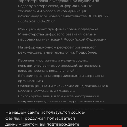
Зарегистрировано Федеральной службой по
надзору в сфере связи, информационных
технологий и массовых коммуникаций
(Роскомнадзор), номер свидетельства ЭЛ № ФС 77
- 65426 от 18.04.2016г.
Функционирует при финансовой поддержке
Министерства цифрового развития, связи и
массовых коммуникаций Российской Федерации.
На информационном ресурсе применяются
рекомендательные технологии. Подробнее.
Перечень иностранных и международных
неправительственных организаций, деятельность
↓
которых признана нежелательной:
В России признаны экстремистскими и запрещены
↓
организации:
Организации, СМИ и физические лица, признанные в
↓
России иностранными агентами:
Список организаций, в том числе иностранных и
↓
международных, признанных террористическими
Настоящий ресурс может содержать материалы
На нашем сайте используются cookie-
18+
файлы. Продолжая пользоваться
данным сайтом, вы подтверждаете
Политика конфиденциальности