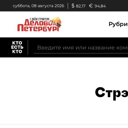
$
€
суббота, 08 августа 2026
82,17
94,84
Рубр
Стр