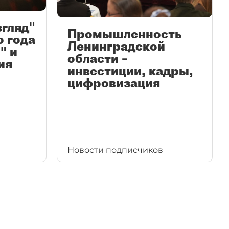
згляд"
Промышленность
ю года
Ленинградской
" и
области –
ия
инвестиции, кадры,
цифровизация
Новости подписчиков