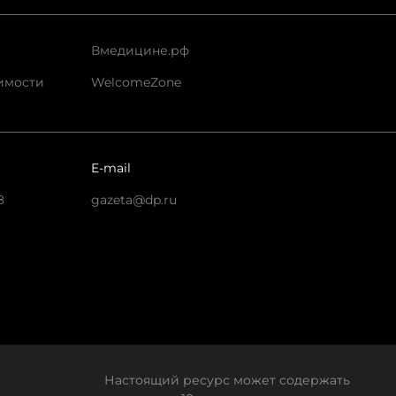
Вмедицине.рф
имости
WelcomeZone
E-mail
8
gazeta@dp.ru
Настоящий ресурс может содержать