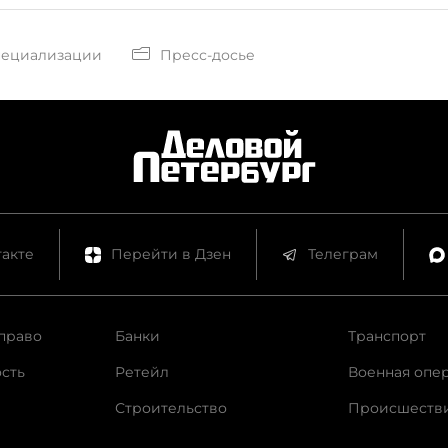
пециализации
Пресс-досье
акте
Перейти в Дзен
Телеграм
право
Банки
Транспорт
сть
Ретейл
Военная опе
Строительство
Происшеств