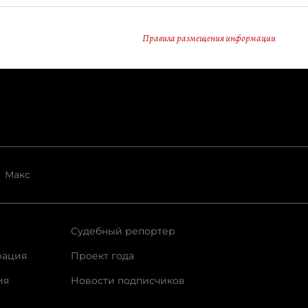
Правила размещения информации
Макс
Судебный репортер
рация
Проект года
ия
Новости подписчиков