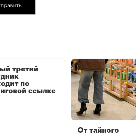
править
ый третий
удник
одит по
нговой ссылке
От тайного