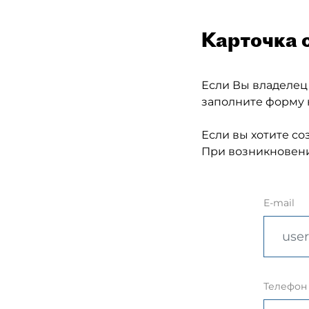
Карточка 
Если Вы владелец
заполните форму 
Если вы хотите со
При возникновени
E-mail
Телефон