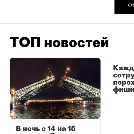
От
ТОП новостей
Кажд
сотр
перех
фиши
В ночь с 14 на 15