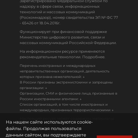
Зарегистрировано Федеральной службой по
надзору в сфере связи, информационных
технологий и массовых коммуникаций
(Роскомнадзор), номер свидетельства ЭЛ № ФС 77
- 65426 от 18.04.2016г.
Функционирует при финансовой поддержке
Министерства цифрового развития, связи и
массовых коммуникаций Российской Федерации.
На информационном ресурсе применяются
рекомендательные технологии. Подробнее.
Перечень иностранных и международных
неправительственных организаций, деятельность
↓
которых признана нежелательной:
В России признаны экстремистскими и запрещены
↓
организации:
Организации, СМИ и физические лица, признанные в
↓
России иностранными агентами:
Список организаций, в том числе иностранных и
↓
международных, признанных террористическими
Настоящий ресурс может содержать материалы
На нашем сайте используются cookie-
18+
файлы. Продолжая пользоваться
данным сайтом, вы подтверждаете
Политика конфиденциальности