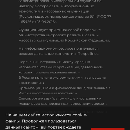
Зарегистрировано Федеральной службой по
надзору в сфере связи, информационных
технологий и массовых коммуникаций
(Роскомнадзор), номер свидетельства ЭЛ № ФС 77
- 65426 от 18.04.2016г.
Функционирует при финансовой поддержке
Министерства цифрового развития, связи и
массовых коммуникаций Российской Федерации.
На информационном ресурсе применяются
рекомендательные технологии. Подробнее.
Перечень иностранных и международных
неправительственных организаций, деятельность
↓
которых признана нежелательной:
В России признаны экстремистскими и запрещены
↓
организации:
Организации, СМИ и физические лица, признанные в
↓
России иностранными агентами:
Список организаций, в том числе иностранных и
↓
международных, признанных террористическими
Настоящий ресурс может содержать материалы
На нашем сайте используются cookie-
18+
файлы. Продолжая пользоваться
данным сайтом, вы подтверждаете
Политика конфиденциальности