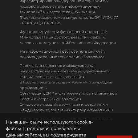
Зарегистрировано Федеральной службой по
надзору в сфере связи, информационных
технологий и массовых коммуникаций
(Роскомнадзор), номер свидетельства ЭЛ № ФС 77
- 65426 от 18.04.2016г.
Функционирует при финансовой поддержке
Министерства цифрового развития, связи и
массовых коммуникаций Российской Федерации.
На информационном ресурсе применяются
рекомендательные технологии. Подробнее.
Перечень иностранных и международных
неправительственных организаций, деятельность
↓
которых признана нежелательной:
В России признаны экстремистскими и запрещены
↓
организации:
Организации, СМИ и физические лица, признанные в
↓
России иностранными агентами:
Список организаций, в том числе иностранных и
↓
международных, признанных террористическими
Настоящий ресурс может содержать материалы
На нашем сайте используются cookie-
18+
файлы. Продолжая пользоваться
данным сайтом, вы подтверждаете
Политика конфиденциальности