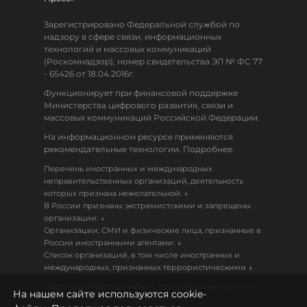
Зарегистрировано Федеральной службой по
надзору в сфере связи, информационных
технологий и массовых коммуникаций
(Роскомнадзор), номер свидетельства ЭЛ № ФС 77
- 65426 от 18.04.2016г.
Функционирует при финансовой поддержке
Министерства цифрового развития, связи и
массовых коммуникаций Российской Федерации.
На информационном ресурсе применяются
рекомендательные технологии. Подробнее.
Перечень иностранных и международных
неправительственных организаций, деятельность
↓
которых признана нежелательной:
В России признаны экстремистскими и запрещены
↓
организации:
Организации, СМИ и физические лица, признанные в
↓
России иностранными агентами:
Список организаций, в том числе иностранных и
↓
международных, признанных террористическими
Настоящий ресурс может содержать материалы
На нашем сайте используются cookie-
18+