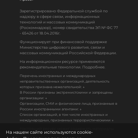
Зарегистрировано Федеральной службой по
надзору в сфере связи, информационных
технологий и массовых коммуникаций
(Роскомнадзор), номер свидетельства ЭЛ № ФС 77
- 65426 от 18.04.2016г.
Функционирует при финансовой поддержке
Министерства цифрового развития, связи и
массовых коммуникаций Российской Федерации.
На информационном ресурсе применяются
рекомендательные технологии. Подробнее.
Перечень иностранных и международных
неправительственных организаций, деятельность
↓
которых признана нежелательной:
В России признаны экстремистскими и запрещены
↓
организации:
Организации, СМИ и физические лица, признанные в
↓
России иностранными агентами:
Список организаций, в том числе иностранных и
↓
международных, признанных террористическими
Настоящий ресурс может содержать материалы
На нашем сайте используются cookie-
18+