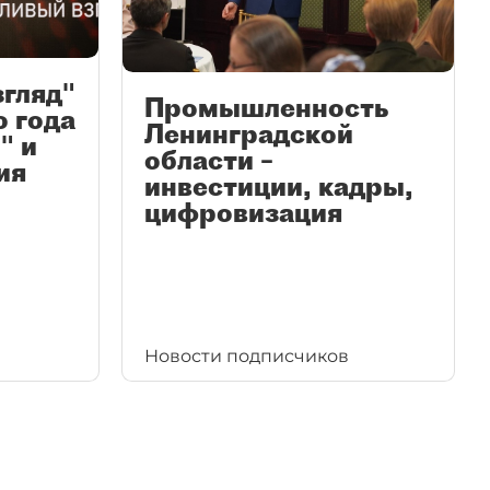
згляд"
Промышленность
ю года
Ленинградской
" и
области –
ия
инвестиции, кадры,
цифровизация
Новости подписчиков