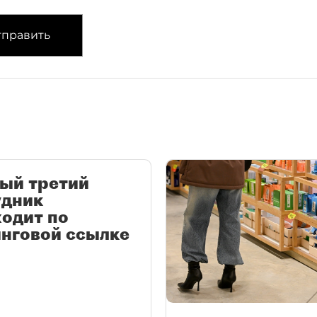
править
ый третий
удник
одит по
нговой ссылке