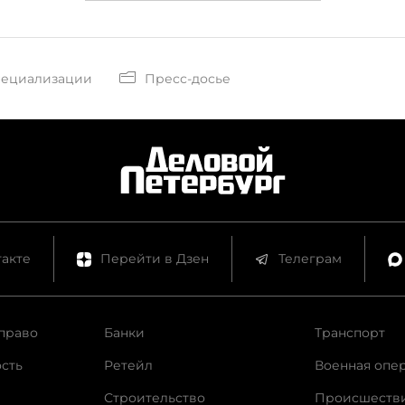
пециализации
Пресс-досье
акте
Перейти в Дзен
Телеграм
право
Банки
Транспорт
сть
Ретейл
Военная опе
Строительство
Происшеств