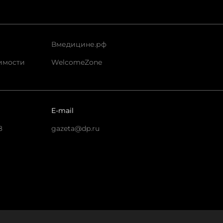
Вмедицине.рф
имости
WelcomeZone
E-mail
8
gazeta@dp.ru