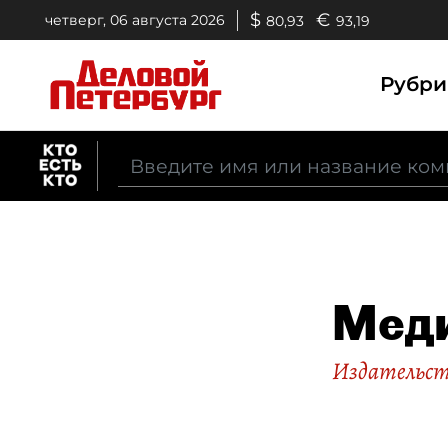
$
€
четверг, 06 августа 2026
80,93
93,19
Рубр
Меди
Издательст