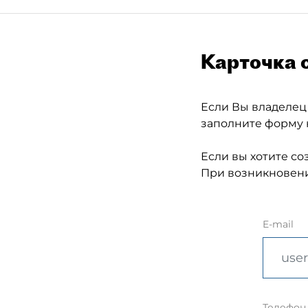
Карточка 
Если Вы владелец
заполните форму 
Если вы хотите со
При возникновени
E-mail
Телефон