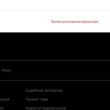
Правила размещения информации
Макс
Судебный репортер
рация
Проект года
ия
Новости подписчиков