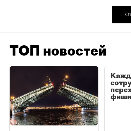
От
ТОП новостей
Кажд
сотр
перех
фиши