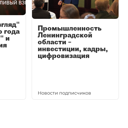
згляд"
Промышленность
ю года
Ленинградской
" и
области –
ия
инвестиции, кадры,
цифровизация
Новости подписчиков