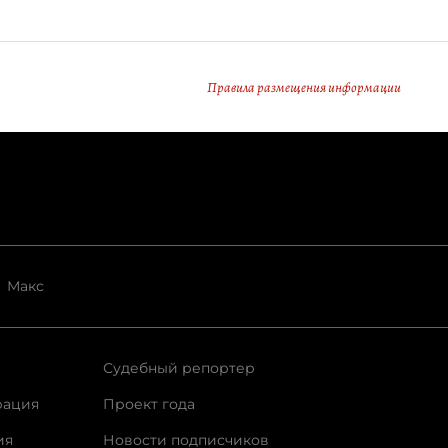
Правила размещения информации
Макс
Судебный репортер
рация
Проект года
ия
Новости подписчиков