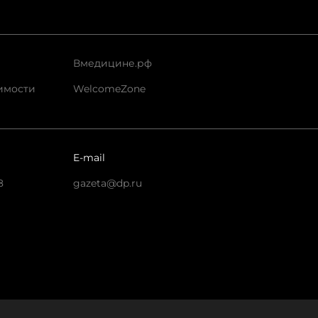
Вмедицине.рф
имости
WelcomeZone
E-mail
8
gazeta@dp.ru