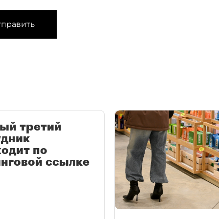
править
ый третий
удник
одит по
нговой ссылке