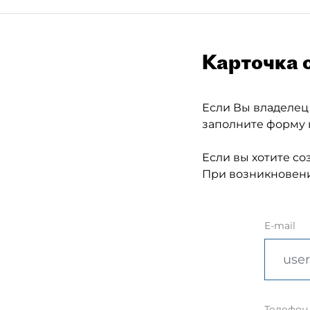
Карточка 
Если Вы владелец
заполните форму 
Если вы хотите со
При возникновени
E-mail
Телефон