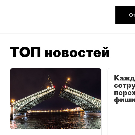
От
ТОП новостей
Кажд
сотр
перех
фиши