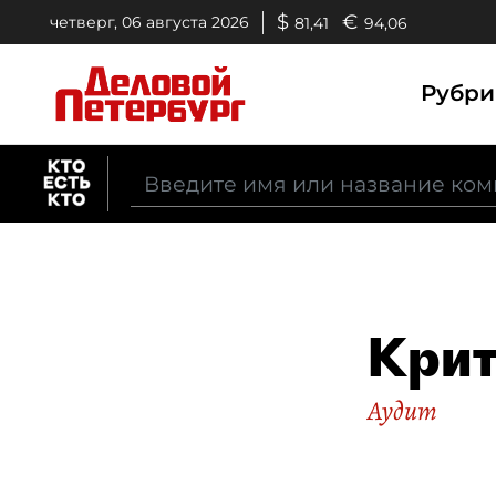
$
€
четверг, 06 августа 2026
81,41
94,06
Рубр
Крит
Аудит