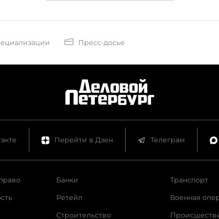
пециализации
Пресс-досье
акте
Перейти в Дзен
Телеграм
право
Банки
Транспорт
сть
Ретейл
Военная опе
Строительство
Происшеств