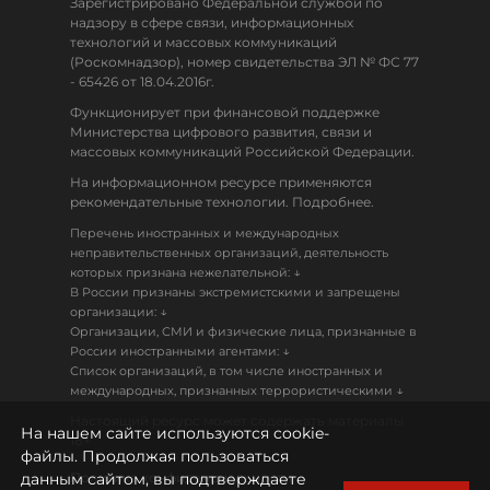
Зарегистрировано Федеральной службой по
надзору в сфере связи, информационных
технологий и массовых коммуникаций
(Роскомнадзор), номер свидетельства ЭЛ № ФС 77
- 65426 от 18.04.2016г.
Функционирует при финансовой поддержке
Министерства цифрового развития, связи и
массовых коммуникаций Российской Федерации.
На информационном ресурсе применяются
рекомендательные технологии. Подробнее.
Перечень иностранных и международных
неправительственных организаций, деятельность
↓
которых признана нежелательной:
В России признаны экстремистскими и запрещены
↓
организации:
Организации, СМИ и физические лица, признанные в
↓
России иностранными агентами:
Список организаций, в том числе иностранных и
↓
международных, признанных террористическими
Настоящий ресурс может содержать материалы
На нашем сайте используются cookie-
18+
файлы. Продолжая пользоваться
данным сайтом, вы подтверждаете
Политика конфиденциальности