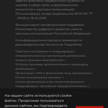
Зарегистрировано Федеральной службой по
надзору в сфере связи, информационных
технологий и массовых коммуникаций
(Роскомнадзор), номер свидетельства ЭЛ № ФС 77
- 65426 от 18.04.2016г.
Функционирует при финансовой поддержке
Министерства цифрового развития, связи и
массовых коммуникаций Российской Федерации.
На информационном ресурсе применяются
рекомендательные технологии. Подробнее.
Перечень иностранных и международных
неправительственных организаций, деятельность
↓
которых признана нежелательной:
В России признаны экстремистскими и запрещены
↓
организации:
Организации, СМИ и физические лица, признанные в
↓
России иностранными агентами:
Список организаций, в том числе иностранных и
↓
международных, признанных террористическими
Настоящий ресурс может содержать материалы
На нашем сайте используются cookie-
18+
файлы. Продолжая пользоваться
данным сайтом, вы подтверждаете
Политика конфиденциальности