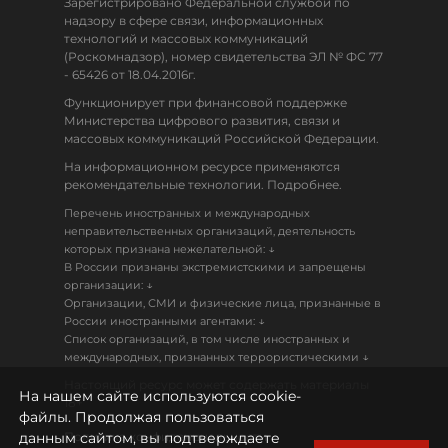
Зарегистрировано Федеральной службой по
надзору в сфере связи, информационных
технологий и массовых коммуникаций
(Роскомнадзор), номер свидетельства ЭЛ № ФС 77
- 65426 от 18.04.2016г.
Функционирует при финансовой поддержке
Министерства цифрового развития, связи и
массовых коммуникаций Российской Федерации.
На информационном ресурсе применяются
рекомендательные технологии. Подробнее.
Перечень иностранных и международных
неправительственных организаций, деятельность
↓
которых признана нежелательной:
В России признаны экстремистскими и запрещены
↓
организации:
Организации, СМИ и физические лица, признанные в
↓
России иностранными агентами:
Список организаций, в том числе иностранных и
↓
международных, признанных террористическими
Настоящий ресурс может содержать материалы
На нашем сайте используются cookie-
18+
файлы. Продолжая пользоваться
данным сайтом, вы подтверждаете
Политика конфиденциальности