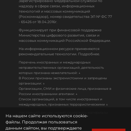
Зарегистрировано Федеральной службой по
надзору в сфере связи, информационных
технологий и массовых коммуникаций
(Роскомнадзор), номер свидетельства ЭЛ № ФС 77
- 65426 от 18.04.2016г.
Функционирует при финансовой поддержке
Министерства цифрового развития, связи и
массовых коммуникаций Российской Федерации.
На информационном ресурсе применяются
рекомендательные технологии. Подробнее.
Перечень иностранных и международных
неправительственных организаций, деятельность
↓
которых признана нежелательной:
В России признаны экстремистскими и запрещены
↓
организации:
Организации, СМИ и физические лица, признанные в
↓
России иностранными агентами:
Список организаций, в том числе иностранных и
↓
международных, признанных террористическими
Настоящий ресурс может содержать материалы
На нашем сайте используются cookie-
18+
файлы. Продолжая пользоваться
данным сайтом, вы подтверждаете
Политика конфиденциальности