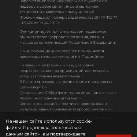
Зарегистрировано Федеральной службой по
надзору в сфере связи, информационных
технологий и массовых коммуникаций
(Роскомнадзор), номер свидетельства ЭЛ № ФС 77
- 65426 от 18.04.2016г.
Функционирует при финансовой поддержке
Министерства цифрового развития, связи и
массовых коммуникаций Российской Федерации.
На информационном ресурсе применяются
рекомендательные технологии. Подробнее.
Перечень иностранных и международных
неправительственных организаций, деятельность
↓
которых признана нежелательной:
В России признаны экстремистскими и запрещены
↓
организации:
Организации, СМИ и физические лица, признанные в
↓
России иностранными агентами:
Список организаций, в том числе иностранных и
↓
международных, признанных террористическими
Настоящий ресурс может содержать материалы
На нашем сайте используются cookie-
18+
файлы. Продолжая пользоваться
данным сайтом, вы подтверждаете
Политика конфиденциальности