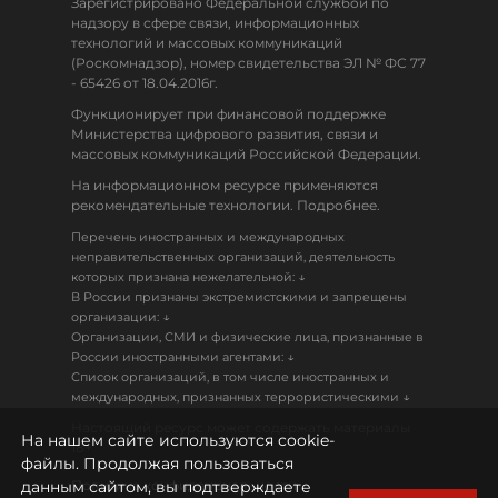
Зарегистрировано Федеральной службой по
надзору в сфере связи, информационных
технологий и массовых коммуникаций
(Роскомнадзор), номер свидетельства ЭЛ № ФС 77
- 65426 от 18.04.2016г.
Функционирует при финансовой поддержке
Министерства цифрового развития, связи и
массовых коммуникаций Российской Федерации.
На информационном ресурсе применяются
рекомендательные технологии. Подробнее.
Перечень иностранных и международных
неправительственных организаций, деятельность
↓
которых признана нежелательной:
В России признаны экстремистскими и запрещены
↓
организации:
Организации, СМИ и физические лица, признанные в
↓
России иностранными агентами:
Список организаций, в том числе иностранных и
↓
международных, признанных террористическими
Настоящий ресурс может содержать материалы
На нашем сайте используются cookie-
18+
файлы. Продолжая пользоваться
данным сайтом, вы подтверждаете
Политика конфиденциальности