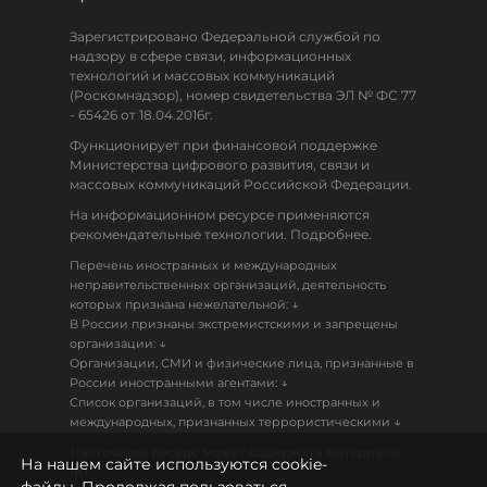
Зарегистрировано Федеральной службой по
надзору в сфере связи, информационных
технологий и массовых коммуникаций
(Роскомнадзор), номер свидетельства ЭЛ № ФС 77
- 65426 от 18.04.2016г.
Функционирует при финансовой поддержке
Министерства цифрового развития, связи и
массовых коммуникаций Российской Федерации.
На информационном ресурсе применяются
рекомендательные технологии. Подробнее.
Перечень иностранных и международных
неправительственных организаций, деятельность
↓
которых признана нежелательной:
В России признаны экстремистскими и запрещены
↓
организации:
Организации, СМИ и физические лица, признанные в
↓
России иностранными агентами:
Список организаций, в том числе иностранных и
↓
международных, признанных террористическими
Настоящий ресурс может содержать материалы
На нашем сайте используются cookie-
18+