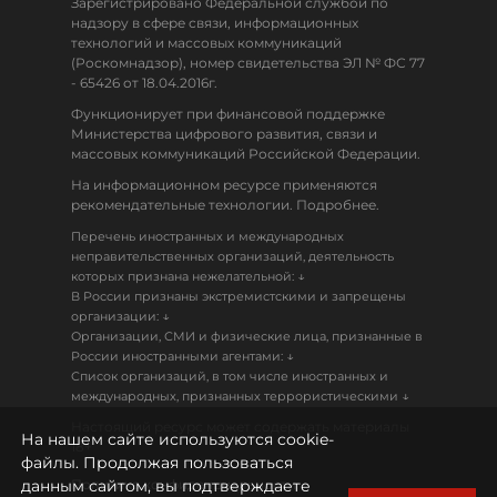
Зарегистрировано Федеральной службой по
надзору в сфере связи, информационных
технологий и массовых коммуникаций
(Роскомнадзор), номер свидетельства ЭЛ № ФС 77
- 65426 от 18.04.2016г.
Функционирует при финансовой поддержке
Министерства цифрового развития, связи и
массовых коммуникаций Российской Федерации.
На информационном ресурсе применяются
рекомендательные технологии. Подробнее.
Перечень иностранных и международных
неправительственных организаций, деятельность
↓
которых признана нежелательной:
В России признаны экстремистскими и запрещены
↓
организации:
Организации, СМИ и физические лица, признанные в
↓
России иностранными агентами:
Список организаций, в том числе иностранных и
↓
международных, признанных террористическими
Настоящий ресурс может содержать материалы
На нашем сайте используются cookie-
18+
файлы. Продолжая пользоваться
данным сайтом, вы подтверждаете
Политика конфиденциальности