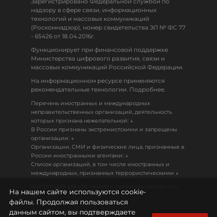
Зарегистрировано Федеральной службой по
надзору в сфере связи, информационных
технологий и массовых коммуникаций
(Роскомнадзор), номер свидетельства ЭЛ № ФС 77
- 65426 от 18.04.2016г.
Функционирует при финансовой поддержке
Министерства цифрового развития, связи и
массовых коммуникаций Российской Федерации.
На информационном ресурсе применяются
рекомендательные технологии. Подробнее.
Перечень иностранных и международных
неправительственных организаций, деятельность
↓
которых признана нежелательной:
В России признаны экстремистскими и запрещены
↓
организации:
Организации, СМИ и физические лица, признанные в
↓
России иностранными агентами:
Список организаций, в том числе иностранных и
↓
международных, признанных террористическими
Настоящий ресурс может содержать материалы
На нашем сайте используются cookie-
18+
файлы. Продолжая пользоваться
данным сайтом, вы подтверждаете
Политика конфиденциальности