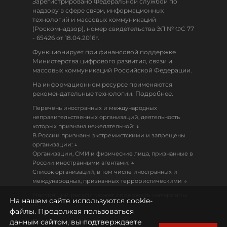
Зарегистрировано Федеральной службой по
надзору в сфере связи, информационных
технологий и массовых коммуникаций
(Роскомнадзор), номер свидетельства ЭЛ № ФС 77
- 65426 от 18.04.2016г.
Функционирует при финансовой поддержке
Министерства цифрового развития, связи и
массовых коммуникаций Российской Федерации.
На информационном ресурсе применяются
рекомендательные технологии. Подробнее.
Перечень иностранных и международных
неправительственных организаций, деятельность
↓
которых признана нежелательной:
В России признаны экстремистскими и запрещены
↓
организации:
Организации, СМИ и физические лица, признанные в
↓
России иностранными агентами:
Список организаций, в том числе иностранных и
↓
международных, признанных террористическими
Настоящий ресурс может содержать материалы
На нашем сайте используются cookie-
18+
файлы. Продолжая пользоваться
данным сайтом, вы подтверждаете
Политика конфиденциальности