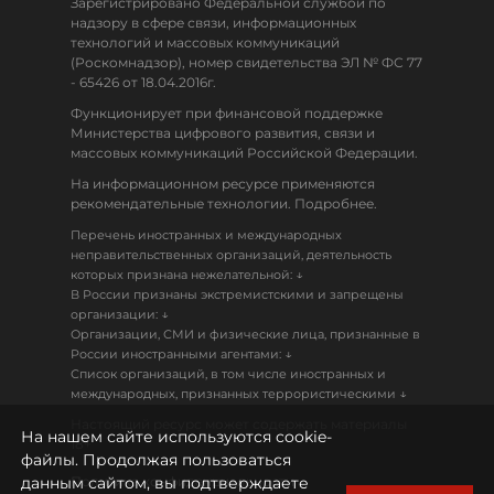
Зарегистрировано Федеральной службой по
надзору в сфере связи, информационных
технологий и массовых коммуникаций
(Роскомнадзор), номер свидетельства ЭЛ № ФС 77
- 65426 от 18.04.2016г.
Функционирует при финансовой поддержке
Министерства цифрового развития, связи и
массовых коммуникаций Российской Федерации.
На информационном ресурсе применяются
рекомендательные технологии. Подробнее.
Перечень иностранных и международных
неправительственных организаций, деятельность
↓
которых признана нежелательной:
В России признаны экстремистскими и запрещены
↓
организации:
Организации, СМИ и физические лица, признанные в
↓
России иностранными агентами:
Список организаций, в том числе иностранных и
↓
международных, признанных террористическими
Настоящий ресурс может содержать материалы
На нашем сайте используются cookie-
18+
файлы. Продолжая пользоваться
данным сайтом, вы подтверждаете
Политика конфиденциальности