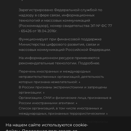
Зарегистрировано Федеральной службой по
надзору в сфере связи, информационных
технологий и массовых коммуникаций
(Роскомнадзор), номер свидетельства ЭЛ № ФС 77
- 65426 от 18.04.2016г.
Функционирует при финансовой поддержке
Министерства цифрового развития, связи и
массовых коммуникаций Российской Федерации.
На информационном ресурсе применяются
рекомендательные технологии. Подробнее.
Перечень иностранных и международных
неправительственных организаций, деятельность
↓
которых признана нежелательной:
В России признаны экстремистскими и запрещены
↓
организации:
Организации, СМИ и физические лица, признанные в
↓
России иностранными агентами:
Список организаций, в том числе иностранных и
↓
международных, признанных террористическими
Настоящий ресурс может содержать материалы
На нашем сайте используются cookie-
18+