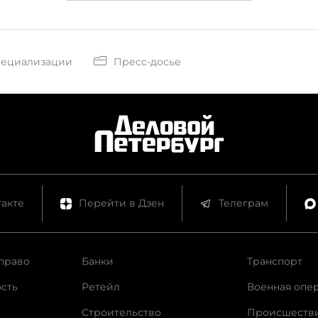
пециализации
Пресс-досье
акте
Перейти в Дзен
Телеграм
право
Банки
Транспорт
сть
Ретейл
Военная опе
Строительство
Происшеств