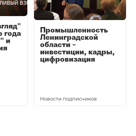
згляд"
Промышленность
ю года
Ленинградской
" и
области –
ия
инвестиции, кадры,
цифровизация
Новости подписчиков