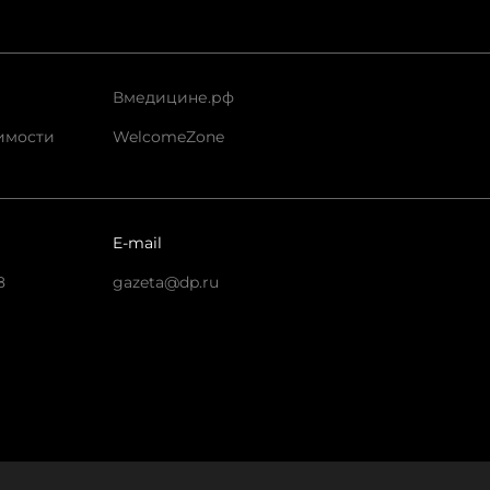
Вмедицине.рф
имости
WelcomeZone
E-mail
8
gazeta@dp.ru