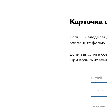
Карточка 
Если Вы владелец
заполните форму 
Если вы хотите со
При возникновени
E-mail
Телефон