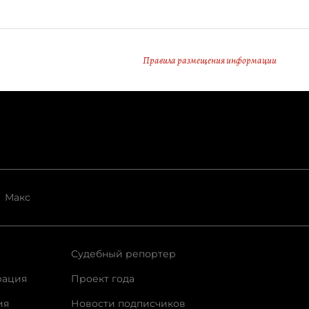
Правила размещения информации
Макс
Судебный репортер
рация
Проект года
ия
Новости подписчиков