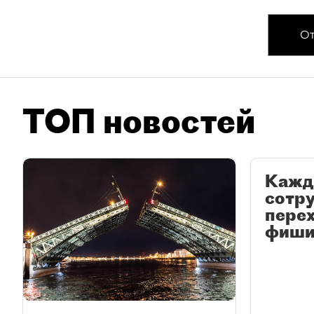
От
ТОП новостей
Кажд
сотр
перех
фиши