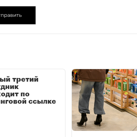
править
ый третий
удник
одит по
нговой ссылке