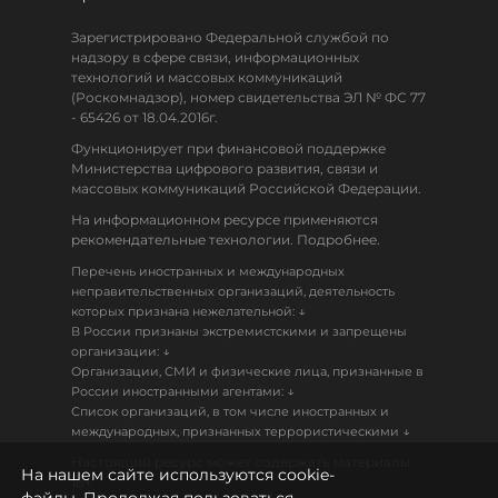
Зарегистрировано Федеральной службой по
надзору в сфере связи, информационных
технологий и массовых коммуникаций
(Роскомнадзор), номер свидетельства ЭЛ № ФС 77
- 65426 от 18.04.2016г.
Функционирует при финансовой поддержке
Министерства цифрового развития, связи и
массовых коммуникаций Российской Федерации.
На информационном ресурсе применяются
рекомендательные технологии. Подробнее.
Перечень иностранных и международных
неправительственных организаций, деятельность
↓
которых признана нежелательной:
В России признаны экстремистскими и запрещены
↓
организации:
Организации, СМИ и физические лица, признанные в
↓
России иностранными агентами:
Список организаций, в том числе иностранных и
↓
международных, признанных террористическими
Настоящий ресурс может содержать материалы
На нашем сайте используются cookie-
18+