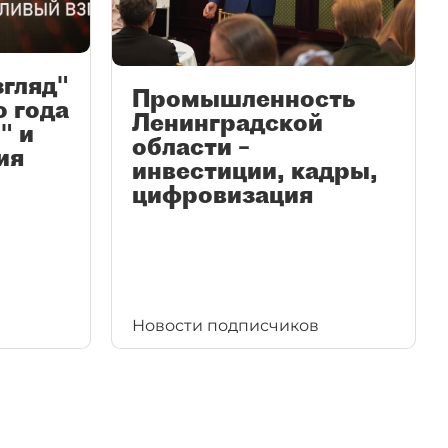
згляд"
Промышленность
ю года
Ленинградской
" и
области –
ия
инвестиции, кадры,
цифровизация
Новости подписчиков