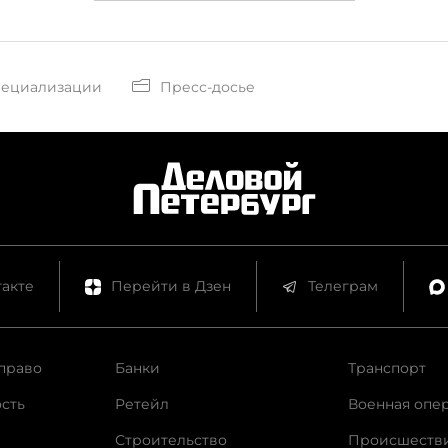
пециализации
Пресс-досье
акте
Перейти в Дзен
Телеграм
право
Банки
Транспорт
сть
Ретейл
Военная опе
Строительство
Происшеств