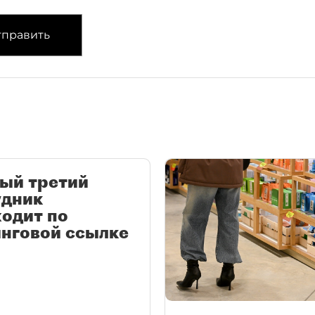
править
ый третий
удник
одит по
нговой ссылке