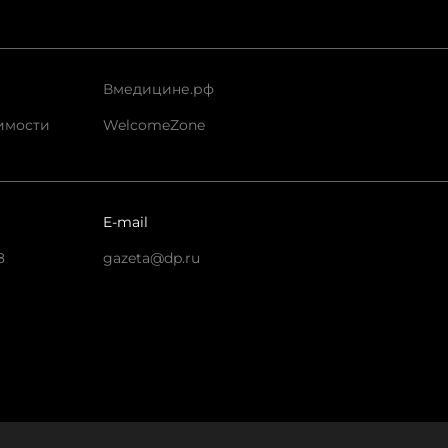
Вмедицине.рф
имости
WelcomeZone
E-mail
8
gazeta@dp.ru