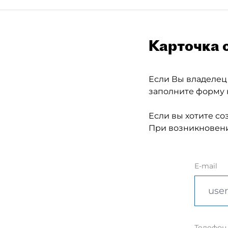
Карточка 
Если Вы владелец
заполните форму 
Если вы хотите со
При возникновени
E-mail
Телефон