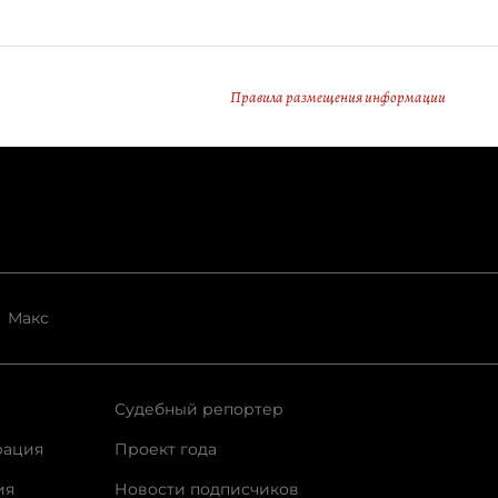
Правила размещения информации
Макс
Судебный репортер
рация
Проект года
ия
Новости подписчиков