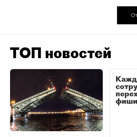
От
ТОП новостей
Кажд
сотр
перех
фиши