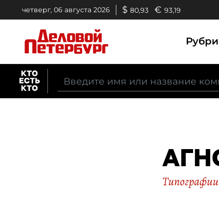
$
€
четверг, 06 августа 2026
80,93
93,19
Рубр
АГН
Типографии