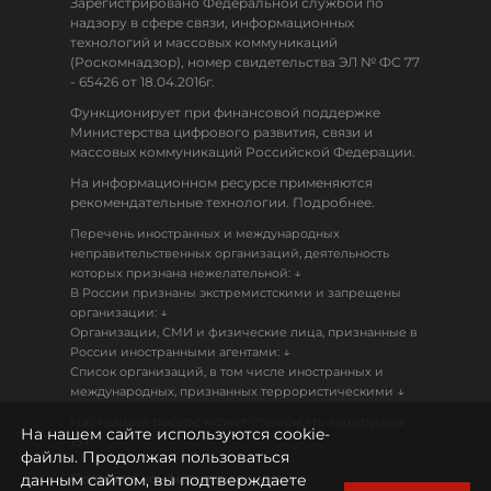
Зарегистрировано Федеральной службой по
надзору в сфере связи, информационных
технологий и массовых коммуникаций
(Роскомнадзор), номер свидетельства ЭЛ № ФС 77
- 65426 от 18.04.2016г.
Функционирует при финансовой поддержке
Министерства цифрового развития, связи и
массовых коммуникаций Российской Федерации.
На информационном ресурсе применяются
рекомендательные технологии. Подробнее.
Перечень иностранных и международных
неправительственных организаций, деятельность
↓
которых признана нежелательной:
В России признаны экстремистскими и запрещены
↓
организации:
Организации, СМИ и физические лица, признанные в
↓
России иностранными агентами:
Список организаций, в том числе иностранных и
↓
международных, признанных террористическими
Настоящий ресурс может содержать материалы
На нашем сайте используются cookie-
18+
файлы. Продолжая пользоваться
данным сайтом, вы подтверждаете
Политика конфиденциальности