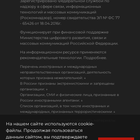
Зарегистрировано Федеральной службой по
надзору в сфере связи, информационных
технологий и массовых коммуникаций
(Роскомнадзор), номер свидетельства ЭЛ № ФС 77
- 65426 от 18.04.2016г.
Функционирует при финансовой поддержке
Министерства цифрового развития, связи и
массовых коммуникаций Российской Федерации.
На информационном ресурсе применяются
рекомендательные технологии. Подробнее.
Перечень иностранных и международных
неправительственных организаций, деятельность
↓
которых признана нежелательной:
В России признаны экстремистскими и запрещены
↓
организации:
Организации, СМИ и физические лица, признанные в
↓
России иностранными агентами:
Список организаций, в том числе иностранных и
↓
международных, признанных террористическими
Настоящий ресурс может содержать материалы
На нашем сайте используются cookie-
18+
файлы. Продолжая пользоваться
данным сайтом, вы подтверждаете
Политика конфиденциальности