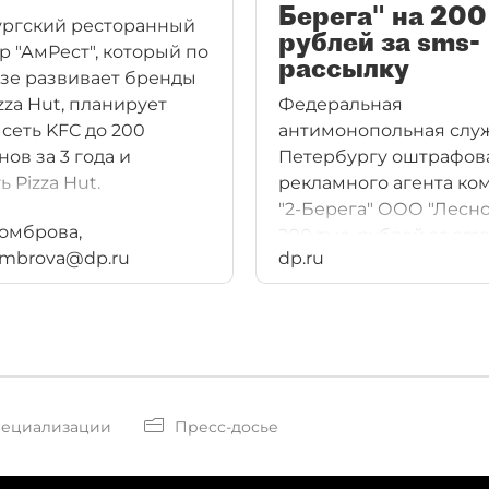
Берега" на 200
ргский ресторанный
рублей за sms-
р "АмРест", который по
рассылку
е развивает бренды
zza Hut, планирует
Федеральная
 сеть KFC до 200
антимонопольная слу
ов за 3 года и
Петербургу оштрафов
 Pizza Hut.
рекламного агента ко
"2-Берега" ООО "Лесно
омброва,
200 тыс. рублей за sms
ombrova@dp.ru
dp.ru
рассылку.
пециализации
Пресс-досье