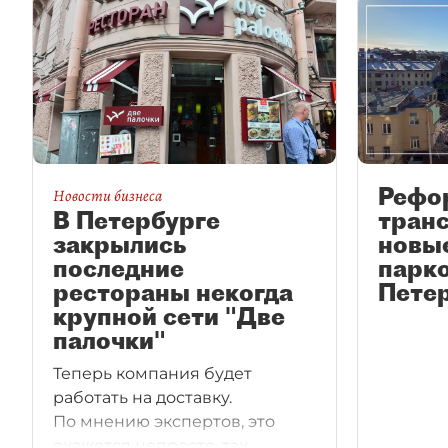
Рефо
Новости бизнеса
В Петербурге
транс
закрылись
новы
последние
парко
рестораны некогда
Петер
крупной сети "Две
палочки"
Теперь компания будет
работать на доставку.
По мнению экспертов, это
окажется непросто, так