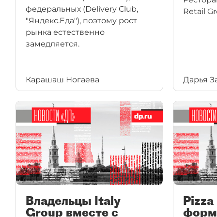
федеральных (Delivery Club,
Retail G
"Яндекс.Еда"), поэтому рост
рынка естественно
замедляется.
Карашаш Ногаева
Дарья З
Владельцы Italy
Pizza
Group вместе с
форм