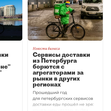
Новости бизнеса
вки
Сервисы доставки
из Петербурга
оне"
борются с
"
агрегаторами за
рынки в других
регионах
Прошедший год
для петербургских сервисов
доставки еды прошёл не зря:
компаниям удалось выйти