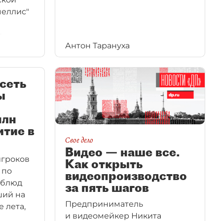
челлис"
т
Антон Тарануха
тавки
сеть
ы
млн
итие в
Свое дело
Видео — наше все.
игроков
Как открыть
 по
видеопроизводство
 блюд
за пять шагов
ший на
Предприниматель
 лета,
и видеомейкер Никита