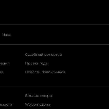
Макс
Судебный репортер
рация
Проект года
ия
Новости подписчиков
Вмедицине.рф
имости
WelcomeZone