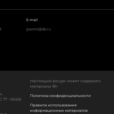
E-mail
8
gazeta@dp.ru
Настоящий ресурс может содержать
материалы 18+
х
Политика конфиденциальности
 77 - 65426
Правила использования
информационных материалов
зи и