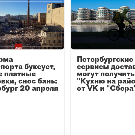
рма
Петербургские
порта буксует,
сервисы доста
е платные
могут получить
вки, снос бань:
"Кухню на рай
бург 20 апреля
от VK и "Сбера