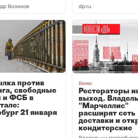
др Возяков
dp.ru
ылка против
Бизнес
нга, свободные
Рестораторы и
 и ФСБ в
выход. Владел
тале:
"Марчеллис"
бург 21 января
расширят сеть
доставки и отк
кондитерские
Владельцы петербург