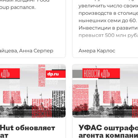
увеличить число свои
roup распался.
производств в столице
нынешних семи до 60.
Инвестиции в развити
превысят 500 млн руб
айцева, Анна Серпер
Амера Карлос
 Hut обновляет
УФАС оштрафо
ат
агента компани