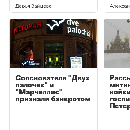
Дарья Зайцева
Алексан
как бренд уже давно растерял
свою аудиторию.
Сооснователя "Двух
Расс
палочек" и
мити
"Марчеллис"
койки
признали банкротом
госпи
Петер