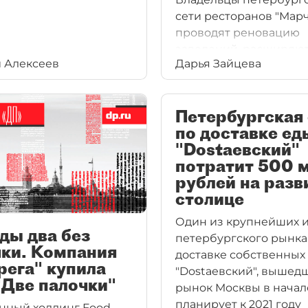
сети ресторанов "Мар
проводят реновацию
заведений, расширяю
 Алексеев
Дарья Зайцева
собственную сеть дос
и готовятся открывать
кондитерские.
Петербургская 
по доставке ед
"Dostaевский"
потратит 500 
рублей на разв
столице
Один из крупнейших 
ды два без
петербургского рынка
чки. Компания
доставке собственных
рега" купила
"Dostaевский", вышед
"Две палочки"
рынок Москвы в начале
планирует к 2021 году
нный холдинг Food