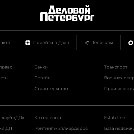
акте
Перейти в Дзен
Телеграм
право
Банки
Транспорт
сть
Ретейл
Военная опе
Строительство
Происшеств
 клуб «ДП»
Кто есть кто
Estateline
ия ДП
Рейтинг миллиардеров
База недвиж