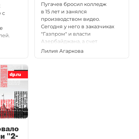
Пугачев бросил колледж
х
в 15 лет и занялся
 с
производством видео.
Сегодня у него в заказчиках
е
"Газпром" и власти
лей.
Азербайджана, а счет
произведенного
Лилия Агаркова
видеоконтента идет на тысячи
роликов. При этом на сайте он
создает сообщество из своих
будущих конкурентов.
вало
и "2-