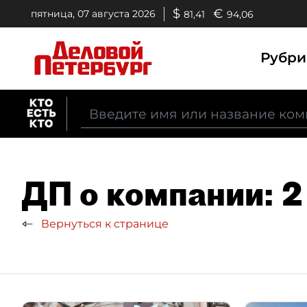
$
€
пятница, 07 августа 2026
81,41
94,06
Рубр
ДП о компании: 2
Вернуться к странице