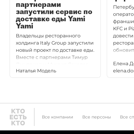
партнерами
Петербу
запустили сервис по
операто
доставке еды Yami
франшиз
Yami
KFC и Pi
Владельцы ресторанного
довести
холдинга Italy Group запустили
ресторан
новый проект по доставке еды.
обновить
Вместе с партнерами Тимур
Елена Д
Дмитриев и Михаил Соколов
Наталья Модель
elena.d
инвестировали около 70 млн
рублей в компанию Yami Yami.
Рынок объемом 8 млрд рублей
стал очень привлекательным
для новичков, конкуренция
растет.
Все компании
Все персоны
Все с