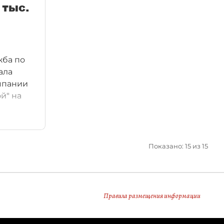
 тыс.
жба по
ала
мпании
й" на
-
Показано: 15 из 15
Правила размещения информации