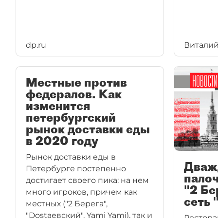
dp.ru
Виталий
Местные против
федералов. Как
изменится
петербургский
рынок доставки еды
в 2020 году
Рынок доставки еды в
Дваж
Петербурге постепенно
пало
достигает своего пика: на нем
"2 Бе
много игроков, причем как
сеть 
местных ("2 Берега",
"Dostaевский", Yami Yami), так и
Рестора