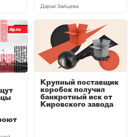
Дарья Зайцева
в другие регионы.
Но там их ждёт жёсткая
конкуренция с агрегаторами.
Крупный поставщик
коробок получил
щут
банкротный иск от
ьцы
Кировского завода
роют
ской