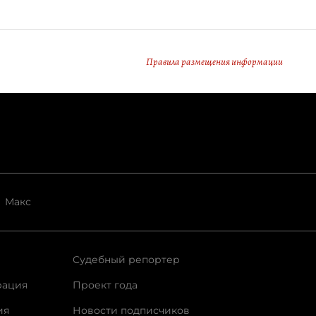
Правила размещения информации
Макс
Судебный репортер
рация
Проект года
ия
Новости подписчиков