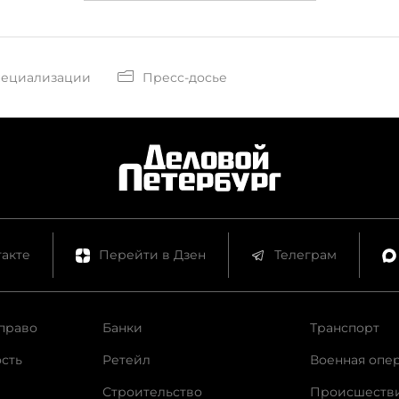
пециализации
Пресс-досье
акте
Перейти в Дзен
Телеграм
право
Банки
Транспорт
сть
Ретейл
Военная опе
Строительство
Происшеств