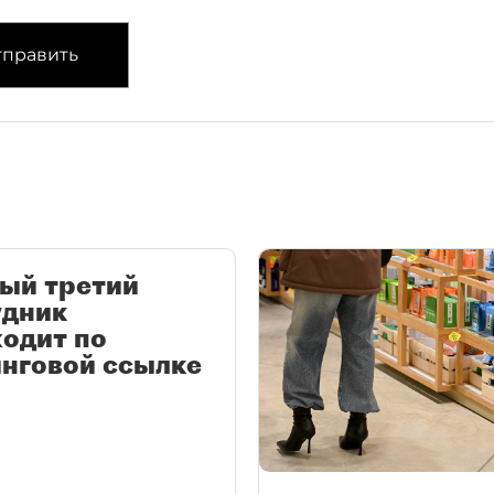
править
ый третий
удник
одит по
нговой ссылке