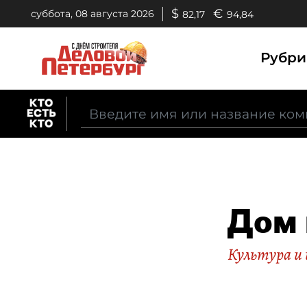
$
€
суббота, 08 августа 2026
82,17
94,84
Рубр
Дом 
Культура и 