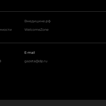
Вмедицине.рф
имости
WelcomeZone
E-mail
8
gazeta@dp.ru