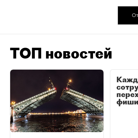
От
ТОП новостей
Кажд
сотр
перех
фиши