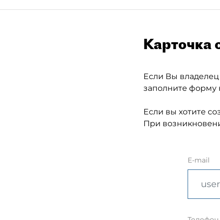
Карточка 
Если Вы владелец
заполните форму 
Если вы хотите со
При возникновени
E-mail
Телефон