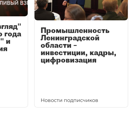
згляд"
Промышленность
ю года
Ленинградской
" и
области –
ия
инвестиции, кадры,
цифровизация
Новости подписчиков