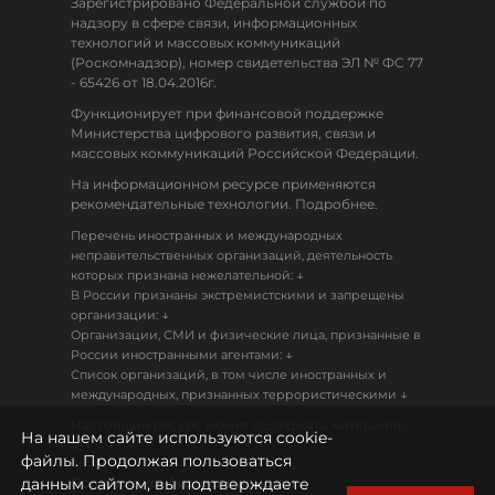
Зарегистрировано Федеральной службой по
надзору в сфере связи, информационных
технологий и массовых коммуникаций
(Роскомнадзор), номер свидетельства ЭЛ № ФС 77
- 65426 от 18.04.2016г.
Функционирует при финансовой поддержке
Министерства цифрового развития, связи и
массовых коммуникаций Российской Федерации.
На информационном ресурсе применяются
рекомендательные технологии. Подробнее.
Перечень иностранных и международных
неправительственных организаций, деятельность
↓
которых признана нежелательной:
В России признаны экстремистскими и запрещены
↓
организации:
Организации, СМИ и физические лица, признанные в
↓
России иностранными агентами:
Список организаций, в том числе иностранных и
↓
международных, признанных террористическими
Настоящий ресурс может содержать материалы
На нашем сайте используются cookie-
18+
файлы. Продолжая пользоваться
данным сайтом, вы подтверждаете
Политика конфиденциальности