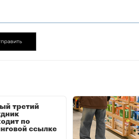
править
ый третий
удник
одит по
нговой ссылке