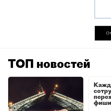
От
ТОП новостей
Кажд
сотр
перех
фиши