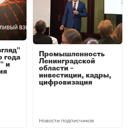
згляд"
Промышленность
ю года
Ленинградской
" и
области –
ия
инвестиции, кадры,
цифровизация
Новости подписчиков