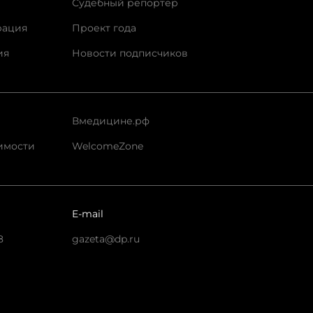
Судебный репортер
рация
Проект года
ия
Новости подписчиков
Вмедицине.рф
имости
WelcomeZone
E-mail
8
gazeta@dp.ru