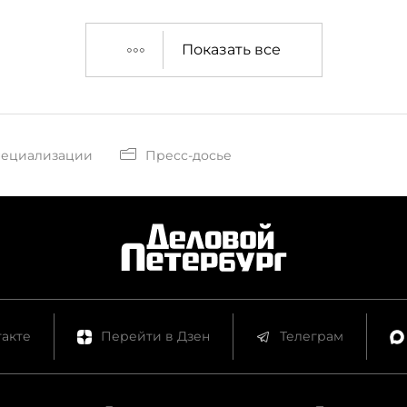
Показать все
пециализации
Пресс-досье
акте
Перейти в Дзен
Телеграм