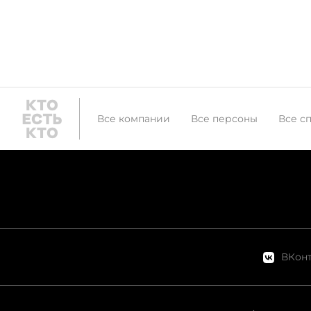
Все компании
Все персоны
Все с
ВКонт