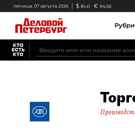
$
€
пятница, 07 августа 2026
81,41
94,06
Рубр
Торг
Производств