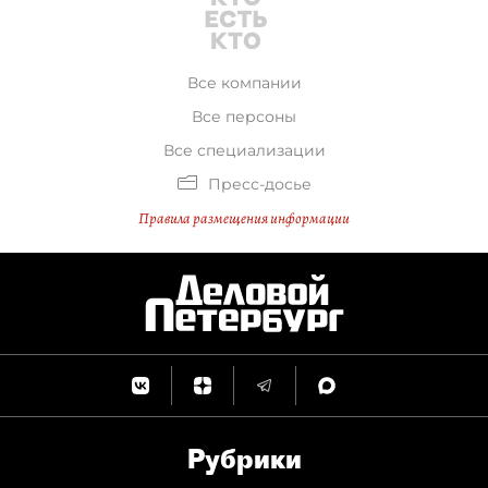
Все компании
Все персоны
Все специализации
Пресс-досье
Правила размещения информации
Рубрики