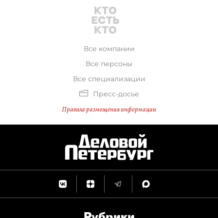
Все компании
Все персоны
Все специализации
Пресс-досье
Правила размещения информации
Рубрики