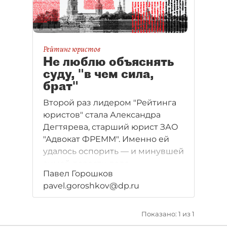
Рейтинг юристов
Не люблю объяснять
суду, "в чем сила,
брат"
Второй раз лидером "Рейтинга
юристов" стала Александра
Дегтярева, старший юрист ЗАО
"Адвокат ФРЕММ". Именно ей
удалось оспорить — и минувшей
зимой довести дело
Павел Горошков
до логического завершения
pavel.goroshkov@dp.ru
в Верховном суде РФ —
Архитектурный регламент
Невского проспекта.
Показано: 1 из 1