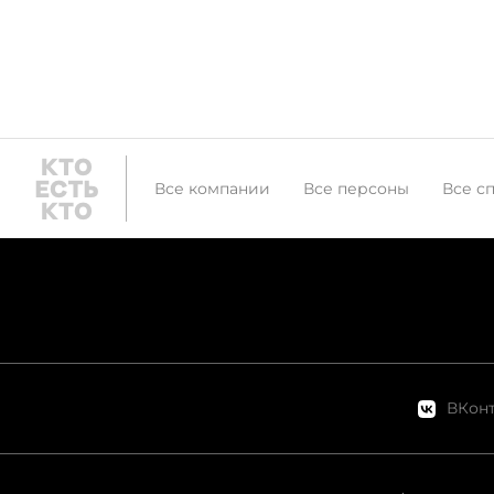
Все компании
Все персоны
Все с
ВКонт