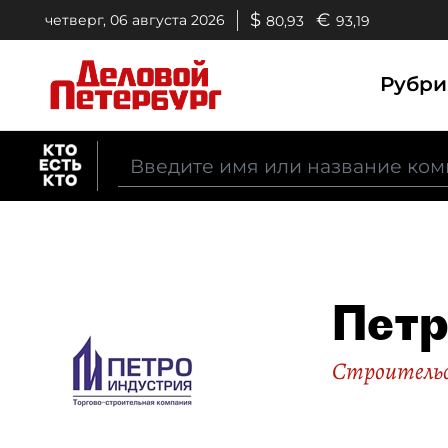
$
€
четверг, 06 августа 2026
80,93
93,19
Рубр
Петр
Строительс