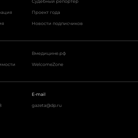
Судебный репортер
рация
Проект года
ия
Новости подписчиков
Вмедицине.рф
имости
WelcomeZone
E-mail
8
gazeta@dp.ru