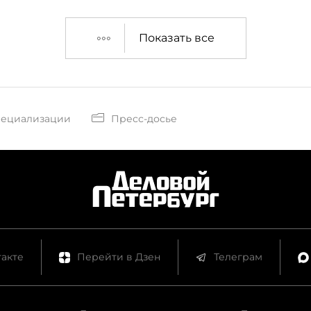
Показать все
пециализации
Пресс-досье
акте
Перейти в Дзен
Телеграм