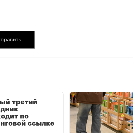
править
ый третий
удник
одит по
нговой ссылке