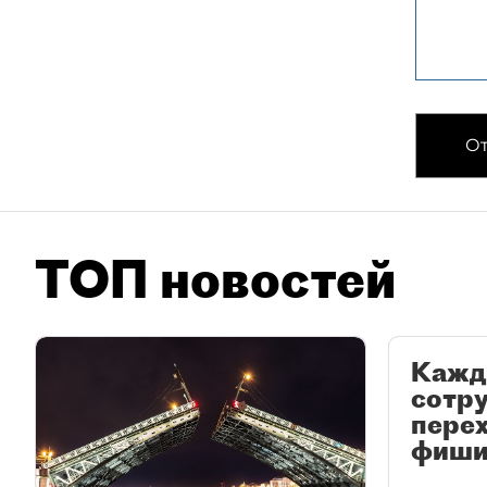
От
ТОП новостей
Кажд
сотр
перех
фиши