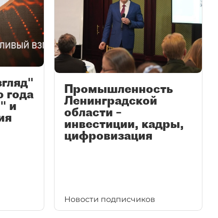
згляд"
Промышленность
ю года
Ленинградской
" и
области –
ия
инвестиции, кадры,
цифровизация
Новости подписчиков