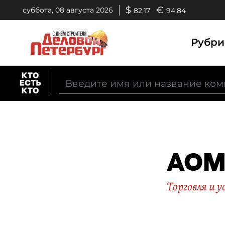
$
€
суббота, 08 августа 2026
82,17
94,84
Рубр
АОМ
Торговля и у