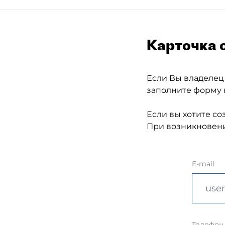
Карточка 
Если Вы владелец
заполните форму 
Если вы хотите со
При возникновени
E-mail
Телефон