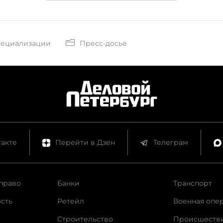
пециализации
Пресс-досье
акте
Перейти в Дзен
Телеграм
право
Банки
Транспорт
сть
Ретейл
Военная опе
Строительство
Происшеств