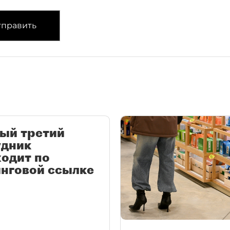
править
ый третий
удник
одит по
нговой ссылке