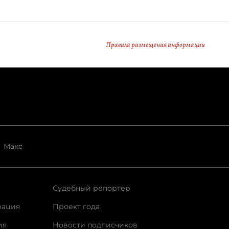
Правила размещения информации
Макс
Судебный репортер
рация
Проект года
ия
Новости подписчиков