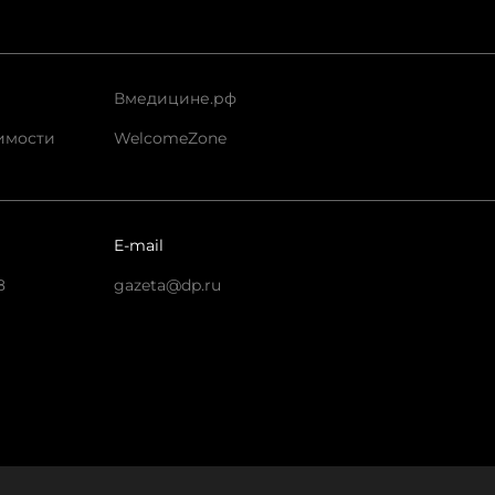
Вмедицине.рф
имости
WelcomeZone
E-mail
8
gazeta@dp.ru