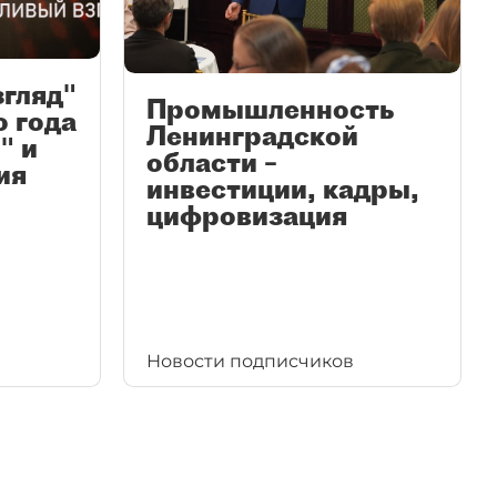
згляд"
Промышленность
ю года
Ленинградской
" и
области –
ия
инвестиции, кадры,
цифровизация
Новости подписчиков