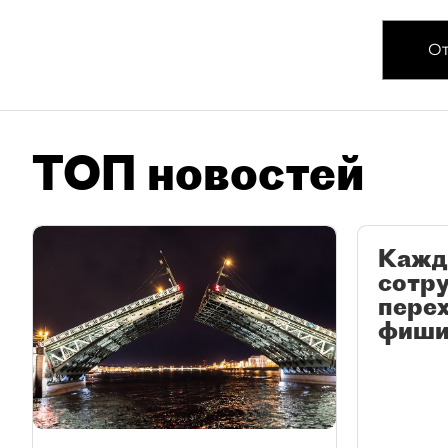
От
ТОП новостей
Кажд
сотр
перех
фиши