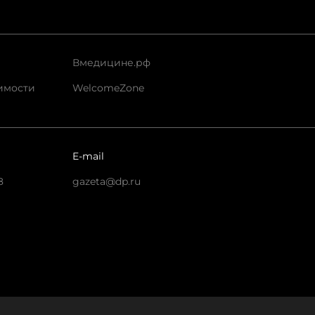
Вмедицине.рф
имости
WelcomeZone
E-mail
8
gazeta@dp.ru