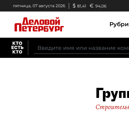
$
€
пятница, 07 августа 2026
81,41
94,06
Рубр
Груп
Строительн