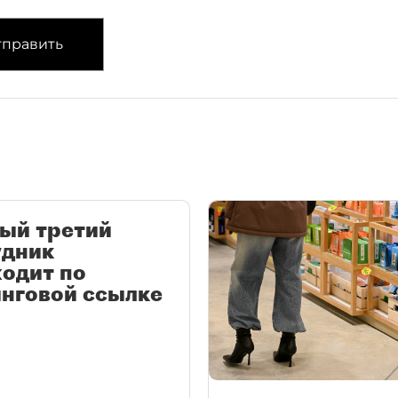
править
ый третий
удник
одит по
нговой ссылке