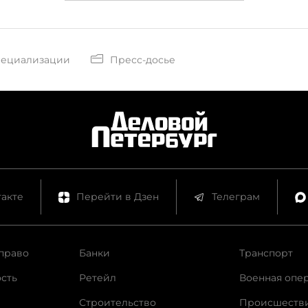
пециализации
Пресс-досье
акте
Перейти в Дзен
Телеграм
право
Банки
Транспорт
сть
Ретейл
Военная опе
Строительство
Происшеств