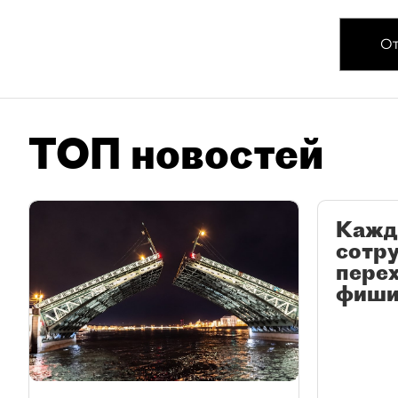
От
ТОП новостей
Кажд
сотр
перех
фиши