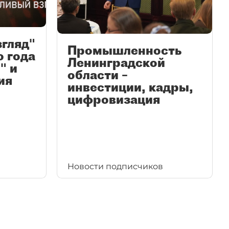
згляд"
Промышленность
ю года
Ленинградской
" и
области –
ия
инвестиции, кадры,
цифровизация
Новости подписчиков