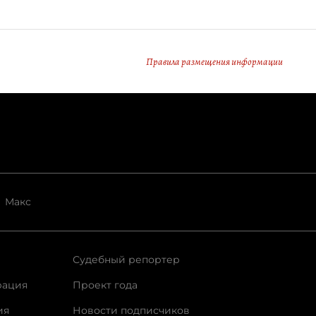
Правила размещения информации
Макс
Судебный репортер
рация
Проект года
ия
Новости подписчиков