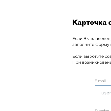
Карточка 
Если Вы владелец
заполните форму 
Если вы хотите со
При возникновени
E-mail
Телефон