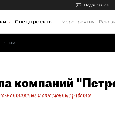
Подписаться
ики
Спецпроекты
Мероприятия
Рекла
па компаний "Петр
о-монтажные и отделочные работы