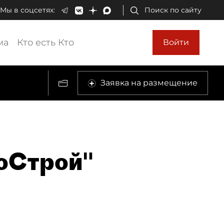
Мы в соцсетях:
Поиск по сайту
ма
Кто есть Кто
Войти
Заявка на размещение
оСтрой"