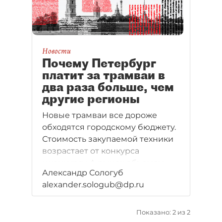
со стороны города. Но надежды
не оправдались.
Новости
Почему Петербург
платит за трамваи в
два раза больше, чем
другие регионы
Новые трамваи все дороже
обходятся городскому бюджету.
Стоимость закупаемой техники
возрастает от конкурса
к конкурсу. А рынок объемом
Александр Сологуб
не менее 20 млрд рублей
alexander.sologub@dp.ru
осваивают неизвестные фирмы
и компании, близкие к топ–
менеджерам
Показано: 2 из 2