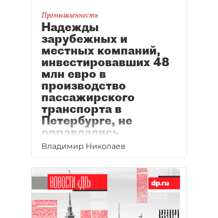
Промышленность
Надежды
зарубежных и
местных компаний,
инвестировавших 48
млн евро в
производство
пассажирского
транспорта в
Петербурге, не
оправдались
Владимир Николаев
Крупные европейские
и российские промышленники
инвестировали 48 млн евро
в производство пассажирского
транспорта в Петербурге,
рассчитывая на закупки