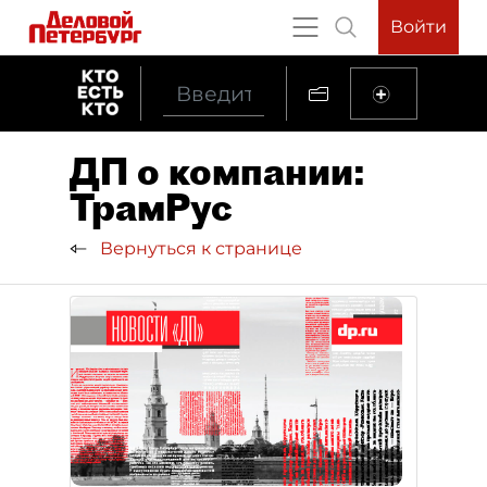
Войти
ДП о компании:
ТрамРус
Вернуться к странице