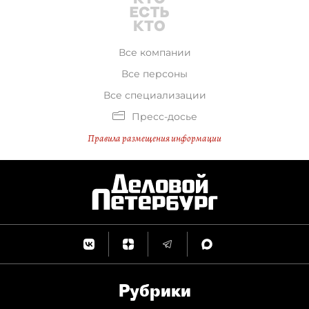
Все компании
Все персоны
Все специализации
Пресс-досье
Правила размещения информации
Рубрики