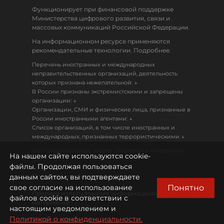
Функционирует при финансовой поддержке
Министерства цифрового развития, связи и
массовых коммуникаций Российской Федерации.
На информационном ресурсе применяются
рекомендательные технологии. Подробнее.
Перечень иностранных и международных
неправительственных организаций, деятельность
↓
которых признана нежелательной:
В России признаны экстремистскими и запрещены
↓
организации:
Организации, СМИ и физические лица, признанные в
↓
России иностранными агентами:
Список организаций, в том числе иностранных и
↓
международных, признанных террористическими
Настоящий ресурс может содержать материалы
На нашем сайте используются cookie-
18+
файлы. Продолжая пользоваться
данным сайтом, вы подтверждаете
Политика конфиденциальности
Понятно
свое согласие на использование
Правила использования информационных
файлов cookie в соответствии с
материалов
настоящим уведомлением и
Политикой о конфиденциальности.
Охрана труда