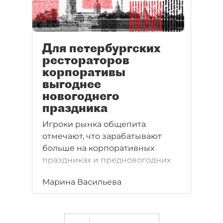
Для петербургских
рестораторов
корпоративы
выгоднее
новогоднего
праздника
Игроки рынка общепита
отмечают, что зарабатывают
больше на корпоративных
праздниках и предновогодних
неделях, чем в саму
Марина Васильева
новогоднюю ночь. Всего около
120 из 6 тыс. петербургских
ресторанов будут работать с 31
декабря на 1 января.