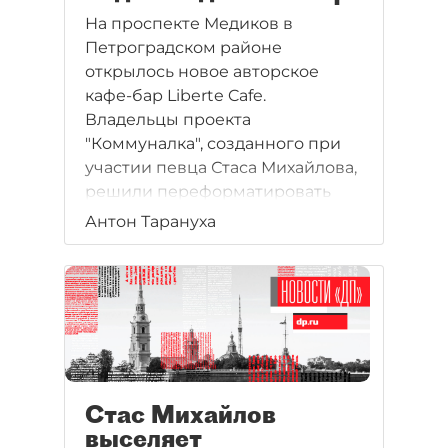
На проспекте Медиков в
Петроградском районе
открылось новое авторское
кафе-бар Liberte Cafe.
Владельцы проекта
"Коммуналка", созданного при
участии певца Стаса Михайлова,
решили переформатировать
заведение и привлечь более
Антон Тарануха
молодую публику.
Стас Михайлов
выселяет