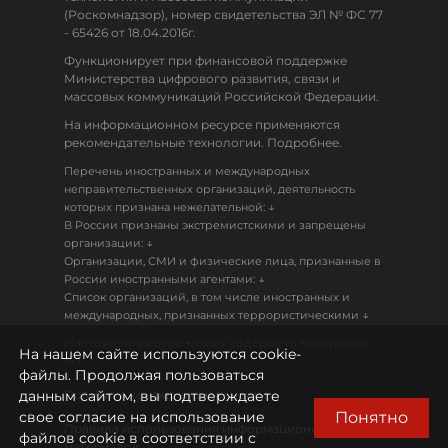
(Роскомнадзор), номер свидетельства ЭЛ № ФС 77
- 65426 от 18.04.2016г.
Функционирует при финансовой поддержке
Министерства цифрового развития, связи и
массовых коммуникаций Российской Федерации.
На информационном ресурсе применяются
рекомендательные технологии. Подробнее.
Перечень иностранных и международных
неправительственных организаций, деятельность
↓
которых признана нежелательной:
В России признаны экстремистскими и запрещены
↓
организации:
Организации, СМИ и физические лица, признанные в
↓
России иностранными агентами:
Список организаций, в том числе иностранных и
↓
международных, признанных террористическими
Настоящий ресурс может содержать материалы
На нашем сайте используются cookie-
18+
файлы. Продолжая пользоваться
данным сайтом, вы подтверждаете
Политика конфиденциальности
Понятно
свое согласие на использование
Правила использования информационных
файлов cookie в соответствии с
материалов