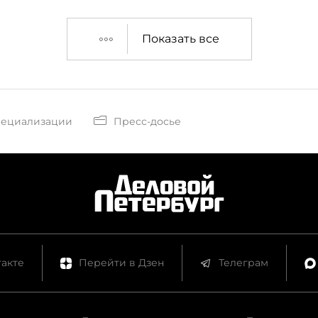
Показать все
пециализации
Пресс-досье
акте
Перейти в Дзен
Телеграм