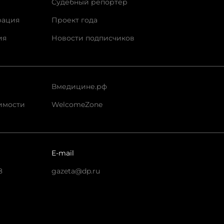
Судебный репортер
рация
Проект года
ия
Новости подписчиков
Вмедицине.рф
имости
WelcomeZone
E-mail
8
gazeta@dp.ru