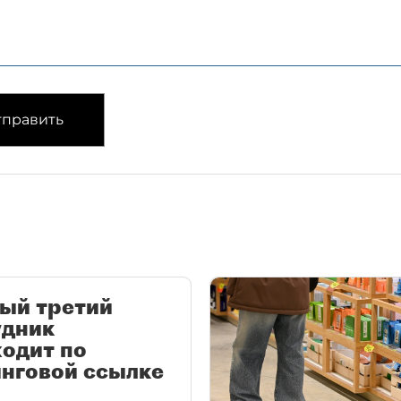
править
ый третий
удник
одит по
нговой ссылке