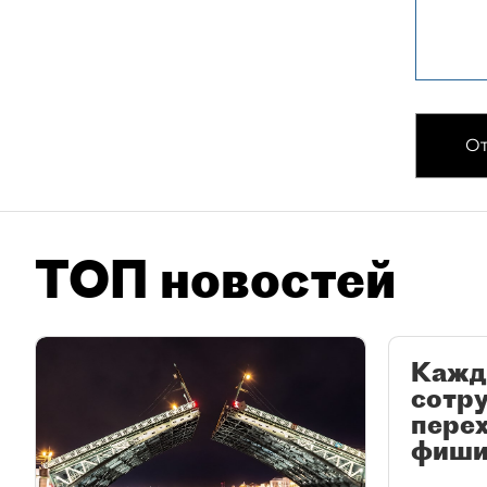
От
ТОП новостей
Кажд
сотр
перех
фиши