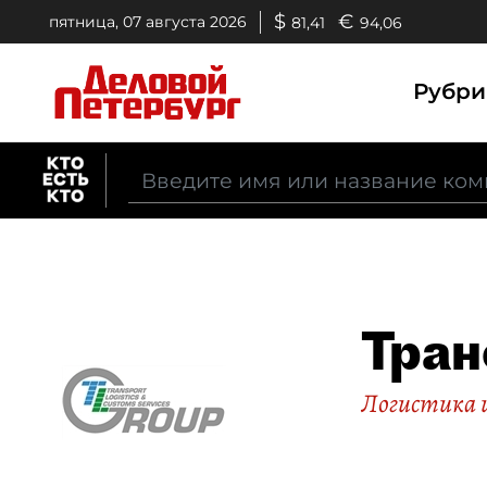
$
€
пятница, 07 августа 2026
81,41
94,06
Рубр
Тран
Логистика и