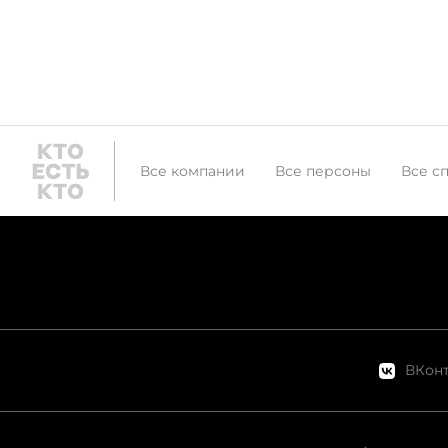
Все компании
Все персоны
Все с
ВКонт