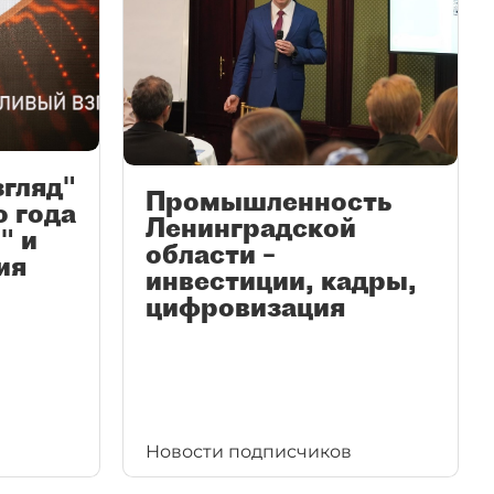
згляд"
Промышленность
ю года
Ленинградской
" и
области –
ия
инвестиции, кадры,
цифровизация
Новости подписчиков