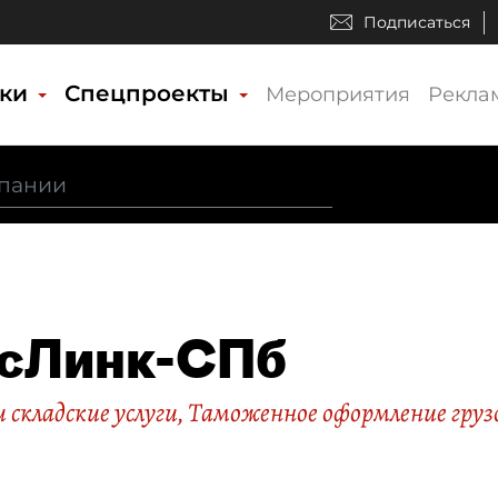
Подписаться
ики
Спецпроекты
Мероприятия
Рекла
сЛинк-СПб
 складские услуги
,
Таможенное оформление груз