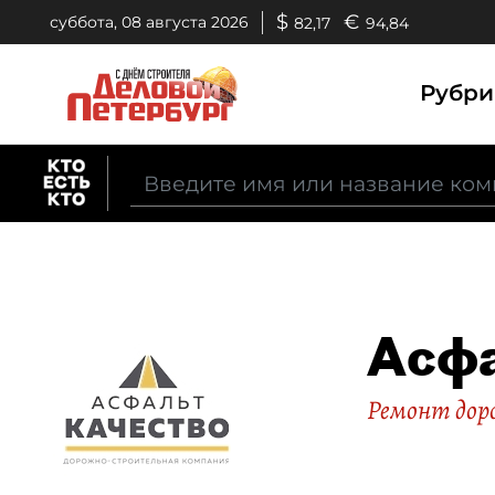
$
€
суббота, 08 августа 2026
82,17
94,84
Рубр
Асфа
Ремонт дор