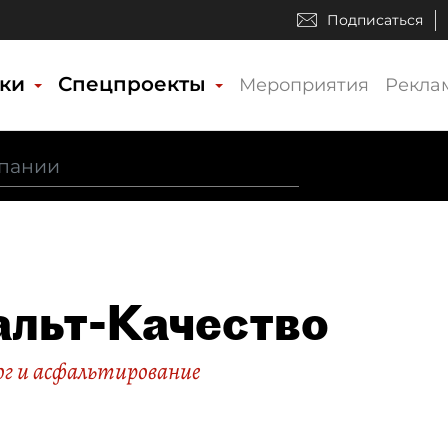
Подписаться
ики
Спецпроекты
Мероприятия
Рекла
льт-Качество
ог и асфальтирование