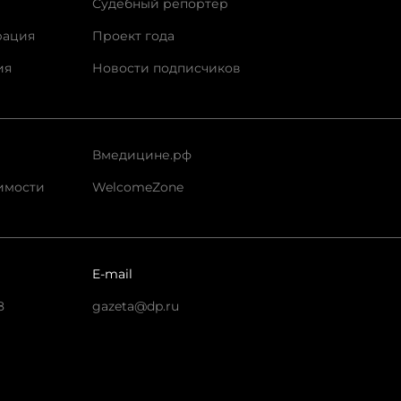
Судебный репортер
рация
Проект года
ия
Новости подписчиков
Вмедицине.рф
имости
WelcomeZone
E-mail
8
gazeta@dp.ru