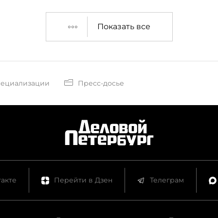
Показать все
пециализации
Пресс-досье
акте
Перейти в Дзен
Телеграм