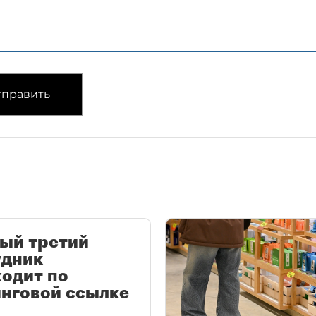
править
ый третий
удник
одит по
нговой ссылке