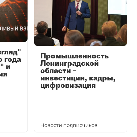
згляд"
Промышленность
ю года
Ленинградской
" и
области –
ия
инвестиции, кадры,
цифровизация
Новости подписчиков