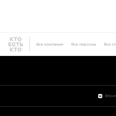
Все компании
Все персоны
Все с
ВКонт