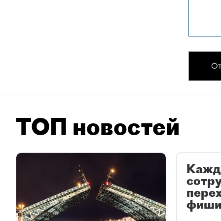
От
ТОП новостей
Кажд
сотр
перех
фиши