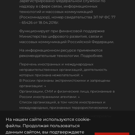
Зарегистрировано Федеральной службой по
надзору в сфере связи, информационных
технологий и массовых коммуникаций
(Роскомнадзор), номер свидетельства ЭЛ № ФС 77
- 65426 от 18.04.2016г.
Функционирует при финансовой поддержке
Министерства цифрового развития, связи и
массовых коммуникаций Российской Федерации.
На информационном ресурсе применяются
рекомендательные технологии. Подробнее.
Перечень иностранных и международных
неправительственных организаций, деятельность
↓
которых признана нежелательной:
В России признаны экстремистскими и запрещены
↓
организации:
Организации, СМИ и физические лица, признанные в
↓
России иностранными агентами:
Список организаций, в том числе иностранных и
↓
международных, признанных террористическими
Настоящий ресурс может содержать материалы
На нашем сайте используются cookie-
18+
файлы. Продолжая пользоваться
данным сайтом, вы подтверждаете
Политика конфиденциальности