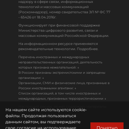
надзору в сфере связи, информационных
технологий и массовых коммуникаций
(Роскомнадзор), номер свидетельства ЭЛ № ФС 77
- 65426 от 18.04.2016г.
Функционирует при финансовой поддержке
Министерства цифрового развития, связи и
массовых коммуникаций Российской Федерации.
На информационном ресурсе применяются
рекомендательные технологии. Подробнее.
Перечень иностранных и международных
неправительственных организаций, деятельность
↓
которых признана нежелательной:
В России признаны экстремистскими и запрещены
↓
организации:
Организации, СМИ и физические лица, признанные в
↓
России иностранными агентами:
Список организаций, в том числе иностранных и
↓
международных, признанных террористическими
Настоящий ресурс может содержать материалы
На нашем сайте используются cookie-
18+
файлы. Продолжая пользоваться
данным сайтом, вы подтверждаете
Политика конфиденциальности
Понятно
свое согласие на использование