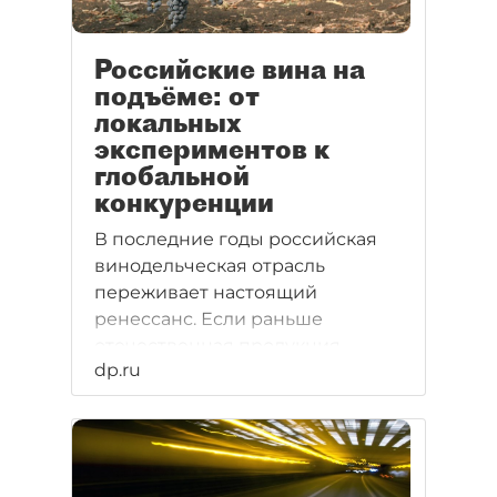
Российские вина на
подъёме: от
локальных
экспериментов к
глобальной
конкуренции
В последние годы российская
винодельческая отрасль
переживает настоящий
ренессанс. Если раньше
отечественная продукция
dp.ru
ассоциировалась в основном с
массовым сегментом и
простыми столовыми
напитками, то сегодня она
уверенно завоёвывает позиции